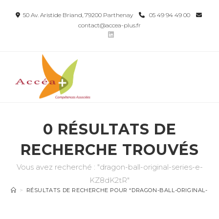
50 Av. Aristide Briand, 79200 Parthenay
05 49 94 49 00
contact@accea-plus.fr
0
RÉSULTATS DE
RECHERCHE TROUVÉS
Vous avez recherché : "dragon-ball-original-series-e-
KZ8dK2tR"
>
RÉSULTATS DE RECHERCHE POUR
“DRAGON-BALL-ORIGINAL-SER