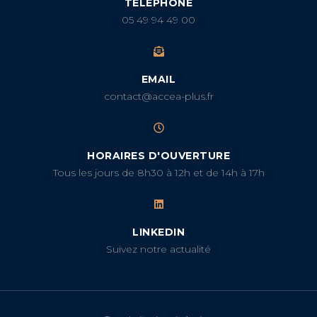
TÉLÉPHONE
05 49 94 49 00
EMAIL
contact@accea-plus.fr
HORAIRES D'OUVERTURE
Tous les jours de 8h30 à 12h et de 14h à 17h
LINKEDIN
Suivez notre actualité