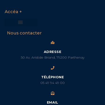
Accéa +
Nous connaître
Vos besoins
Nous contacter
Nous contacter
ADRESSE
50 Av. Aristide Briand, 79200 Parthenay
TÉLÉPHONE
05 49 94 49 00
EMAIL